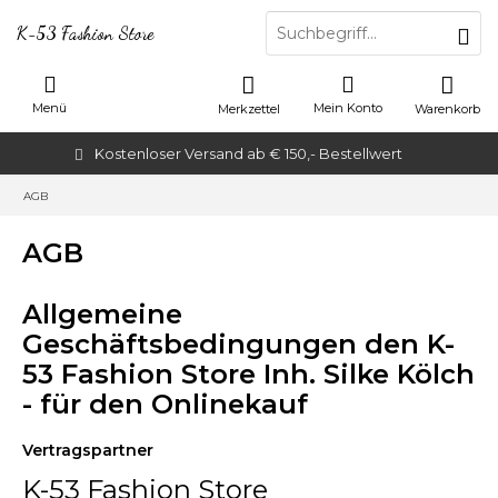
K-53 Fashion Store
Menü
Mein Konto
Merkzettel
Warenkorb
Kostenloser Versand ab € 150,- Bestellwert
AGB
AGB
Allgemeine
Geschäftsbedingungen den K-
53 Fashion Store Inh. Silke Kölch
- für den Onlinekauf
Vertragspartner
K-53 Fashion Store