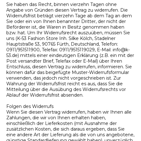
Sie haben das Recht, binnen vierzehn Tagen ohne
Angabe von Gründen diesen Vertrag zu widerrufen. Die
Widerrufsfrist beträgt vierzehn Tage ab dem Tag an dem
Sie oder ein von Ihnen benannter Dritter, der nicht der
Beförderer ist, die Waren in Besitz genommen haben
bzw. hat. Um Ihr Widerrufsrecht auszuüben, müssen Sie
uns (K-53 Fashion Store Inh. Silke Kölch, Stadelner
Hauptstraße 53, 90765 Fürth, Deutschland, Telefon:
0911/951511900, Telefax: 0911/9515119029, E-Mail: info@k-
53.de) mittels einer eindeutigen Erklärung (z.B. ein mit der
Post versandter Brief, Telefax oder E-Mail) über Ihren
Entschluss, diesen Vertrag zu widerrufen, informieren. Sie
können dafür das beigefügte Muster-Widerrufsformular
verwenden, das jedoch nicht vorgeschrieben ist. Zur
Wahrung der Widerrufsfrist reicht es aus, dass Sie die
Mitteilung über die Ausübung des Widerrufsrechts vor
Ablauf der Widerrufsfrist absenden.
Folgen des Widerrufs
Wenn Sie diesen Vertrag widerrufen, haben wir Ihnen alle
Zahlungen, die wir von Ihnen erhalten haben,
einschließlich der Lieferkosten (mit Ausnahme der
zusätzlichen Kosten, die sich daraus ergeben, dass Sie
eine andere Art der Lieferung als die von uns angebotene,
günstige Standardlieferung gewählt haben), unverzüglich