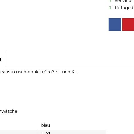
Versand 
14 Tage 
g
eans in used-optik in Größe L und XL
nwäsche
blau