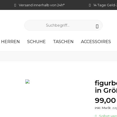
Versand innerhalb von 24h*
14 Tage Geld-
HERREN
SCHUHE
TASCHEN
ACCESSOIRES
figurb
in Grö
99,00
inkl. MwSt.
zz
Sofort vers