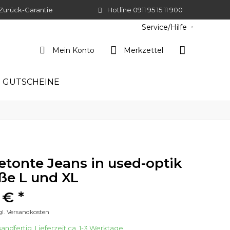
Zurück-Garantie
Hotline 0911 95 15 11 900
Service/Hilfe
Mein Konto
Merkzettel
GUTSCHEINE
etonte Jeans in used-optik
ße L und XL
 € *
gl. Versandkosten
andfertig, Lieferzeit ca. 1-3 Werktage