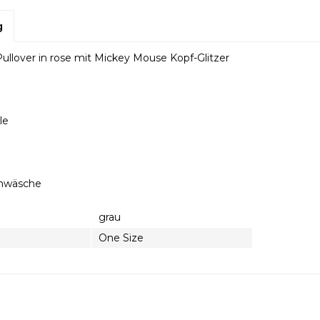
g
ullover in rose mit Mickey Mouse Kopf-Glitzer
le
nwäsche
grau
One Size